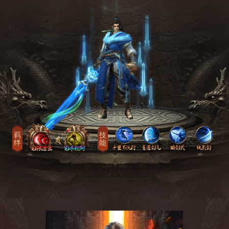
羁
技
绊
能