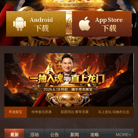
寻龙探宝
传奇春日庆典
双星同台 辉常浩看
马上贪玩 玩物亦立志
最新
活动
公告
新闻
攻略
MORE+