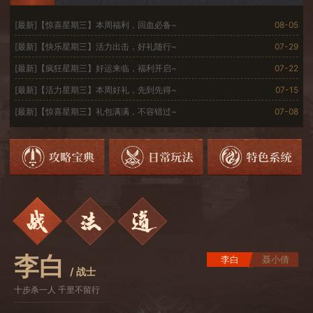
[最新]【惊喜星期三】本周福利，回血必备~
08-05
[
[最新]【快乐星期三】活力出击，好礼随行~
07-29
[
[最新]【疯狂星期三】好运来临，福利开启~
07-22
[
[最新]【活力星期三】本周好礼，先到先得~
07-15
[
[最新]【惊喜星期三】礼包满满，不容错过~
07-08
[
李白
李白
聂小倩
/ 战士
十步杀一人 千里不留行