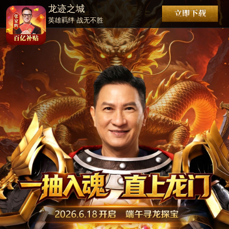
龙迹之城
英雄羁绊 战无不胜