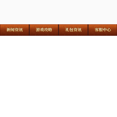
友情链接：
热血江湖：觉醒
时空猎人·觉醒
龙腾传奇
野兽领主
小兵大作战
龙迹之城
原始传奇
斗罗大陆
贪玩游戏
贪玩手游
旭玩科技
防沉迷系统
游戏纠纷处理
用户协议
家长监护
技术安全保障措施
江西贪玩信息技术有限公司 江西贪玩信息技术有限公司广州分公司 版权所有
赣ICP备16012630号-2
赣网文(2023)2720-032号
增值电信业务经营许可证 赣
B2-20170054 COPYRIGHT©2024 ALL RIGHTS RESERVED
江西省上饶市高铁经济试验区天佑东大道6号6楼 联系电话40062-33555
游戏健康忠告:抵制不良游戏,拒绝盗版游戏。注意自我保护,谨防受骗上当。适度
游戏益脑,沉迷游戏伤身。合理安排时间,享受健康生活。