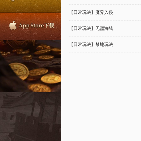
【日常玩法】魔界入侵
【日常玩法】无疆海域
【日常玩法】禁地玩法