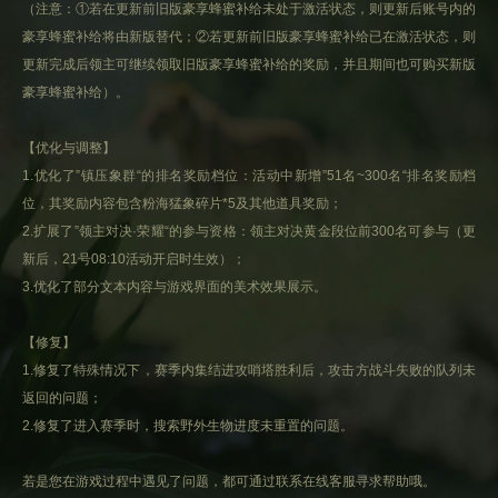
（注意：①若在更新前旧版豪享蜂蜜补给未处于激活状态，则更新后账号内的
豪享蜂蜜补给将由新版替代；②若更新前旧版豪享蜂蜜补给已在激活状态，则
更新完成后领主可继续领取旧版豪享蜂蜜补给的奖励，并且期间也可购买新版
豪享蜂蜜补给）。
【优化与调整】
1.优化了”镇压象群“的排名奖励档位：活动中新增”51名~300名“排名奖励档
位，其奖励内容包含粉海猛象碎片*5及其他道具奖励；
2.扩展了”领主对决·荣耀“的参与资格：领主对决黄金段位前300名可参与（更
新后，21号08:10活动开启时生效）；
3.优化了部分文本内容与游戏界面的美术效果展示。
【修复】
1.修复了特殊情况下，赛季内集结进攻哨塔胜利后，攻击方战斗失败的队列未
返回的问题；
2.修复了进入赛季时，搜索野外生物进度未重置的问题。
若是您在游戏过程中遇见了问题，都可通过联系在线客服寻求帮助哦。