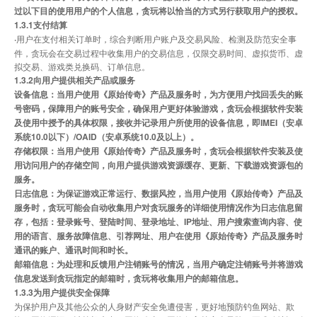
过以下目的使用用户的个人信息，贪玩将以恰当的方式另行获取用户的授权。
1.3.1支付结算
·
用户在支付相关订单时，综合判断用户账户及交易风险、检测及防范安全事
件，贪玩会在交易过程中收集用户的交易信息，仅限交易时间、虚拟货币、虚
拟交易、游戏类兑换码、订单信息。
1.3.2向用户提供相关产品或服务
设备信息：当用户使用《原始传奇》产品及服务时，为方便用户找回丢失的账
号密码，保障用户的账号安全，确保用户更好体验游戏，贪玩会根据软件安装
及使用中授予的具体权限，接收并记录用户所使用的设备信息，即IMEI（安卓
系统10.0以下）/OAID（安卓系统10.0及以上）。
存储权限：当用户使用《原始传奇》产品及服务时，贪玩会根据软件安装及使
用访问用户的存储空间，向用户提供游戏资源缓存、更新、下载游戏资源包的
服务。
日志信息：为保证游戏正常运行、数据风控，当用户使用《原始传奇》产品及
服务时，贪玩可能会自动收集用户对贪玩服务的详细使用情况作为日志信息留
存，包括：登录账号、登陆时间、登录地址、IP地址、用户搜索查询内容、使
用的语言、服务故障信息、引荐网址、用户在使用《原始传奇》产品及服务时
通讯的账户、通讯时间和时长。
邮箱信息：为处理和反馈用户注销账号的情况，当用户确定注销账号并将游戏
信息发送到贪玩指定的邮箱时，贪玩将收集用户的邮箱信息。
1.3.3为用户提供安全保障
为保护用户及其他公众的人身财产安全免遭侵害，更好地预防钓鱼网站、欺