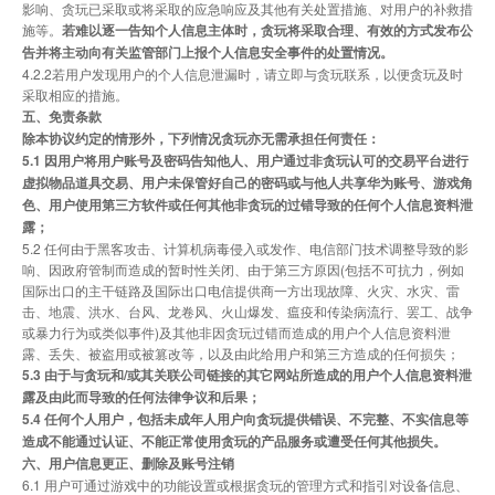
影响、贪玩已采取或将采取的应急响应及其他有关处置措施、对用户的补救措
施等。
若难以逐一告知个人信息主体时，贪玩将采取合理、有效的方式发布公
告并将主动向有关监管部门上报个人信息安全事件的处置情况。
4.2.2若用户发现用户的个人信息泄漏时，请立即与贪玩联系，以便贪玩及时
采取相应的措施。
五、免责条款
除本协议约定的情形外，下列情况贪玩亦无需承担任何责任：
5.1 因用户将用户账号及密码告知他人、用户通过非贪玩认可的交易平台进行
虚拟物品道具交易、用户未保管好自己的密码或与他人共享华为账号、游戏角
色、用户使用第三方软件或任何其他非贪玩的过错导致的任何个人信息资料泄
露；
5.2 任何由于黑客攻击、计算机病毒侵入或发作、电信部门技术调整导致的影
响、因政府管制而造成的暂时性关闭、由于第三方原因(包括不可抗力，例如
国际出口的主干链路及国际出口电信提供商一方出现故障、火灾、水灾、雷
击、地震、洪水、台风、龙卷风、火山爆发、瘟疫和传染病流行、罢工、战争
或暴力行为或类似事件)及其他非因贪玩过错而造成的用户个人信息资料泄
露、丢失、被盗用或被篡改等，以及由此给用户和第三方造成的任何损失；
5.3 由于与贪玩和/或其关联公司链接的其它网站所造成的用户个人信息资料泄
露及由此而导致的任何法律争议和后果；
5.4 任何个人用户，包括未成年人用户向贪玩提供错误、不完整、不实信息等
造成不能通过认证、不能正常使用贪玩的产品服务或遭受任何其他损失。
六、用户信息更正、删除及账号注销
6.1 用户可通过游戏中的功能设置或根据贪玩的管理方式和指引对设备信息、