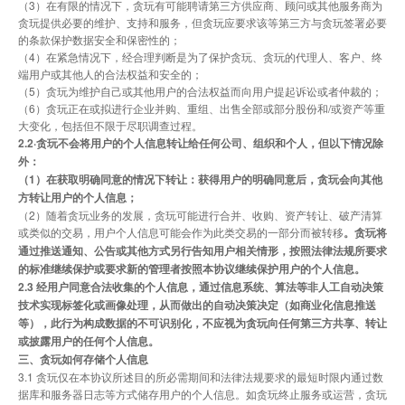
（3）在有限的情况下，贪玩有可能聘请第三方供应商、顾问或其他服务商为
贪玩提供必要的维护、支持和服务，但贪玩应要求该等第三方与贪玩签署必要
的条款保护数据安全和保密性的；
（4）在紧急情况下，经合理判断是为了保护贪玩、贪玩的代理人、客户、终
端用户或其他人的合法权益和安全的；
（5）贪玩为维护自己或其他用户的合法权益而向用户提起诉讼或者仲裁的；
（6）贪玩正在或拟进行企业并购、重组、出售全部或部分股份和/或资产等重
大变化，包括但不限于尽职调查过程。
2.2·贪玩不会将用户的个人信息转让给任何公司、组织和个人，但以下情况除
外：
（1）在获取明确同意的情况下转让：获得用户的明确同意后，贪玩会向其他
方转让用户的个人信息；
（2）随着贪玩业务的发展，贪玩可能进行合并、收购、资产转让、破产清算
或类似的交易，用户个人信息可能会作为此类交易的一部分而被转移
。贪玩将
通过推送通知、公告或其他方式另行告知用户相关情形，按照法律法规所要求
的标准继续保护或要求新的管理者按照本协议继续保护用户的个人信息。
2.3 经用户同意合法收集的个人信息，通过信息系统、算法等非人工自动决策
技术实现标签化或画像处理，从而做出的自动决策决定（如商业化信息推送
等），此行为构成数据的不可识别化，不应视为贪玩向任何第三方共享、转让
或披露用户的任何个人信息。
三、贪玩如何存储个人信息
3.1 贪玩仅在本协议所述目的所必需期间和法律法规要求的最短时限内通过数
据库和服务器日志等方式储存用户的个人信息。如贪玩终止服务或运营，贪玩