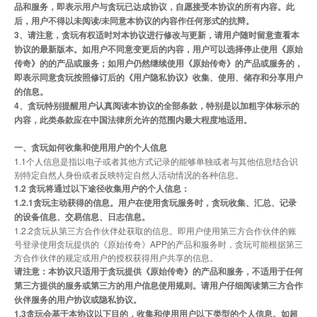
品和服务，即表示用户与贪玩已达成协议，自愿接受本协议的所有内容。此
后，用户不得以未阅读/未同意本协议的内容作任何形式的抗辩。
3
、请注意，贪玩有权适时对本协议进行修改与更新，请用户随时留意查看本
协议的最新版本。如用户不同意变更后的内容，用户可以选择停止使用《原始
传奇》的的产品或服务；如用户仍然继续使用《原始传奇》的产品或服务的，
即表示同意贪玩按照修订后的《用户隐私协议》收集、使用、储存和分享用户
的信息。
4、贪玩特别提醒用户认真阅读本协议的全部条款，特别是以加粗字体标示的
内容，此类条款应在中国法律所允许的范围内最大程度地适用。
一、贪玩如何收集和使用用户的个人信息
1.1个人信息是指以电子或者其他方式记录的能够单独或者与其他信息结合识
别特定自然人身份或者反映特定自然人活动情况的各种信息。
1.2 贪玩将通过以下途径收集用户的个人信息：
1.2.1贪玩主动获得的信息。用户在使用贪玩服务时，贪玩收集、汇总、记录
的设备信息、交易信息、日志信息。
1.2.2贪玩从第三方合作伙伴处获取的信息。即用户使用第三方合作伙伴的账
号登录使用贪玩提供的《原始传奇》APP的产品和服务时，贪玩可能根据第三
方合作伙伴的规定或用户的授权获得用户共享的信息。
请注意：本协议只适用于贪玩提供《原始传奇》的产品和服务，不适用于任何
第三方提供的服务或第三方的用户信息使用规则。请用户仔细阅读第三方合作
伙伴服务的用户协议或隐私协议。
1.3贪玩会基于本协议以下目的，收集和使用用户以下类型的个人信息。如超