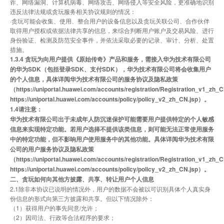
诈、网络漏洞、计算机病毒、网络攻击、网络侵入等安全风险，更准确地识别
违反法律法规或贪玩服务相关协议规则的情况：
·贪玩可能会收集、使用、整合用户的设备信息以及贪玩关联公司、合作伙伴
取得用户授权或依据法律共享的信息，来综合判断用户账户及交易风险、进行
身份验证、检测及防范安全事件，并依法采取必要的记录、审计、分析、处置
措施。
1.3.4
贪玩为向用户提供《原始传奇》产品和服务，需接入华为技术有限公司
的华为SDK（包括登录SDK、支付SDK），华为技术有限公司将会收集用户
的个人信息，具体详阅华为技术有限公司的服务协议及隐私政策
（
https://uniportal.huawei.com/accounts/registration/Registration_v1_zh_C
https://uniportal.huawei.com/accounts/policy/policy_v2_zh_CN.jsp
）。
1.4请注意：
华为技术有限公司出于未成年人防沉迷保护可能需要用户提供特定的个人敏感
信息来实现特定功能。若用户选择不提供该类信息，则可能无法正常使用服务
中的特定功能，但不影响用户使用服务中的其他功能。具体详阅华为技术有限
公司的用户服务协议及隐私政策
（
https://uniportal.huawei.com/accounts/registration/Registration_v1_zh_C
https://uniportal.huawei.com/accounts/policy/policy_v2_zh_CN.jsp
）。
二、贪玩如何向其他方披露、共享、转让用户个人信息
2.1除非本协议已说明的情况外，用户的数据不会被以可识别具体个人真实身
份信息的形式向第三方披露和共享。但以下情况除外：
（1）获得用户的事先同意/允许；
（2）因司法、行政等合法程序的要求；