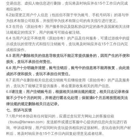
交易信息、虚拟人物信息进行删除，贪玩将及时响应并在15个工作日内完成
相应操作。
6.2如需更正用户个人信息（包括但不限于华为账号、手机号码等）的请与华
为技术有限公司联系，并按照华为技术有限公司的有关指引进行更正。
6.3 在符合《原始传奇》用户服务协议及隐私协议约定的条件及国家相关法律
法规规定的情况下，用户的账号可能会被注销。
6.4 当用户决定不再使用《原始传奇》的产品及任何服务，可通过游戏中的提
示或贪玩的管理方式和指引注销账号，贪玩将及时响应并在15个工作日内完
成相应操作。
6.5 若用户删除相关的信息导致贪玩不能正常提供服务的，因而产生的不便和
损失，贪玩不承担任何责任。
6.6 用户十分明确并清楚，账号注销后，账号中的信息将不能再恢复，由此造
成的不便和损失，贪玩不承担任何责任。
6.7 若用户在删除相关信息或注销账号后继续使用《原始传奇》的产品及服务
的，贪玩为了能够正常提供服务，将会重新收集相关的用户信息。
6.8
请注意：用户注销账号后，根据相关法律法规的规定，相关日志记录将保
留不少于6个月的时间，并将进行匿名化处理；保留满
6
个月后将按照相关法
律法规的规定删除相关日志记录。
七、投诉与反馈
7.1用户对本协议有任何疑问的，应通过贪玩官方网站上的客服信箱
（tousu@tanwan.com）发送邮件或通过客服中心提供的信息向贪玩进行咨
询、申诉或举报，用户应同时向贪玩提供相应的证据材料。贪玩在收到用户材
料后，将及时响应并在15个工作日内回复处理意见或者结果。