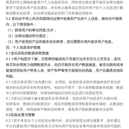
将及时停止继续收集用户个人信息的活动，同时贪玩将在遵守相关法律法规的
要求下提前向用户发送通知，并在终止服务或运营后对用户的个人信息进行删
除或匿名化处理，但法律法规或监管部门另有规定的除外。
3.2 贪玩在中华人民共和国境内运营中收集和产生的个人信息，储存在中国境
内，以下情形除外：
（1）获得用户的事先同意/允许；
（2）法律法规的明示规定；
（3）用户使用的产品和服务涉及跨境，贪玩需要向境外提供用户信息。
四、个人信息保护措施
4.1贪玩采取的数据保密措施
4.1.1用户知悉并了解，互联网传输或电子存储方法并非百分之百安全，贪玩
将尽到合理努力保障数据安全，但仍可能存在用户数据被盗、被非法拥有或者
被滥用而给用户带来人身、财产和声誉等方面损失的风险，用户自愿承担相应
风险。
4.1.2贪玩将采用行业内通行的、合理的、标准的安全防护措施来保护贪玩所
储存的信息的安全性和保密性。包括但不限于：防火墙和数据备份措施；数据
中心的访问权限限制；对移动终端的识别性信息进行加密处理等。
4.1.3贪玩已经建立健全数据安全管理体系，包括对用户信息进行分级分类、
加密保存、数据访问权限划分，指定内部数据管理制度和操作规程，从数据的
获取、使用、销毁都有严格的流程要求，避免用户隐私数据被非法使用。
4.2应急处置与预警
4.2.1若不幸发生个人信息安全事件的，贪玩将按照法律法规要求，及时通过
平台内通知/用户预留的联系方式等向用户告知安全事件的基本情况和可能的