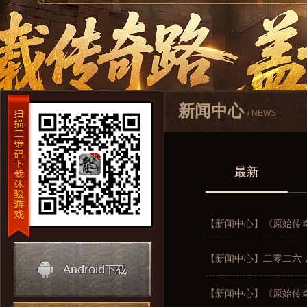
新闻中心
/ NEWS
最新
【新闻中心】《原始传奇
【新闻中心】二零二六
【新闻中心】《原始传奇