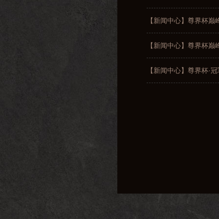
【新闻中心】尊界杯巅峰
【新闻中心】尊界杯巅峰
【新闻中心】尊界杯·冠