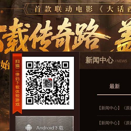
新闻中心
/ NEWS
最新
【新闻中心】《原
【新闻中心】《原