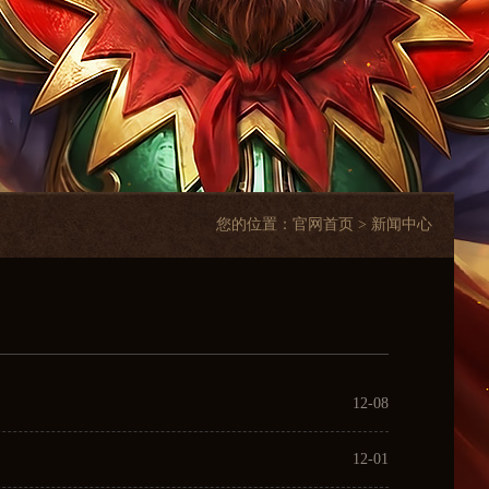
您的位置：
官网首页
> 新闻中心
12-08
12-01