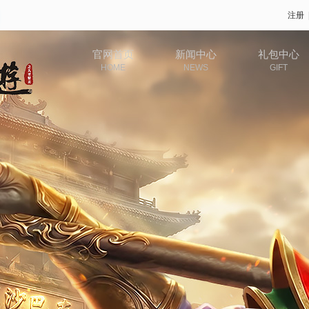
注册
官网首页
新闻中心
礼包中心
HOME
NEWS
GIFT