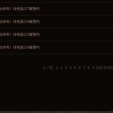
始传奇》绿色版227服预约
始传奇》绿色版226服预约
始传奇》绿色版225服预约
始传奇》绿色版224服预约
上一页
1
2
3
4
5
6
7
8
9
[10]
共18