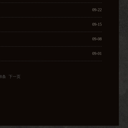
09-22
09-15
09-08
09-01
28条
下一页