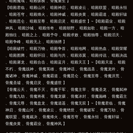
、暗殿魔域 、暗殿纵横 、骨魔重生 】
【暗殿君临 、暗殿山河 、暗殿神启 、暗殿凌云 、暗殿联盟 、暗殿永恒
、暗殿苍穹 、暗殿烽火 、暗殿神威 、暗殿炎黄 、暗殿霸道 、暗殿轩辕
、暗殿昆仑 、暗殿至尊 、暗殿启灵 、暗殿盛世 】~【暗殿霸业 、暗殿
神风 、暗殿沙城 、暗殿传奇 、暗殿朝野 、暗殿如歌 、暗殿一方 、暗
殿独往 、暗殿之上 、暗殿予夺 、暗殿求败 、暗殿独尊 、暗殿滔天 、
暗殿争峰 、暗殿无上 、暗殿驰骋 】
【暗殿破竹 、暗殿万物 、暗殿争首 、暗殿地网 、暗殿热血 、暗殿荣耀
、暗殿图腾 、暗殿怀旧 、暗殿与共 、暗殿添翼 、暗殿传说 、暗殿决战
、暗殿屠龙 、暗殿合击 、暗殿蓝月 、暗殿天王 】~【暗殿天道 、暗殿
不朽 、骨魔战神 、骨魔英雄 、骨魔神话 、骨魔战圣 、骨魔龙吟 、骨
魔诸神 、骨魔神威 、骨魔霸道 、骨魔昆仑 、骨魔至尊 、骨魔洪荒 、
骨魔圣墟 、骨魔启灵 、骨魔盛世 】
【骨魔云天 、骨魔不灭 、骨魔千军 、骨魔主宰 、骨魔圣龙 、骨魔弑神
、骨魔九劫 、骨魔将夜 、骨魔龙骧 、骨魔冰封 、骨魔巅峰 、骨魔霸主
、骨魔元尊 、骨魔盘龙 、骨魔逍遥 、骨魔无双 】~【骨魔君临 、骨魔
神启 、骨魔山河 、骨魔凌云 、骨魔绝世 、骨魔破军 、骨魔万劫 、骨
魔联盟 、骨魔裁决 、骨魔烽火 、骨魔苍穹 、骨魔永恒 、骨魔轩辕 、
骨魔炎黄 、骨魔霸业 、骨魔神风 】