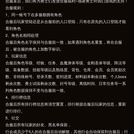
合服束后，我们将为勇士们发放合服福利~感谢勇士对我们游戏的支持！
合服规则：
1、同一账号下在多服都拥有角色
合服后玩家登陆还是从合服前的入口登陆，只有在原先的入口登陆才能
看到角色
2、角色名相同处理
合服后角色名字保持与合服前一致，如果遇到角色名重复，将在合服
后，被合服的角色上加数字标识。
3、玩家信息
合服后角色等级、经验、任务、血魔身体等级、金刚圣体等级、阵法等
级、装备数据、技能等级以及熟练度、背包、仓库、会员、会员奖励次
数、非特殊称号、登录天数、签到进度、材料副本剩余次数、个人boss
剩余次数、勇士试练剩余次数、封号等级、离线时间、日常任务等一系
列角色数据保持不变与合服前一致。
4、排行榜信息
合服后所有排行榜信息将清空重置，排行根据合服后玩家的信息，重新
进行排行。
5、社交
合服后所有玩家的好友、黑名单保留，
行会成员少于5人的在合服后自动解散，其他行会自动保留到合服后；行