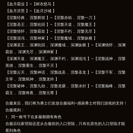
【血月霸业 】~【鲜衣怒马 】
【血月洪荒 】~【血月沙城 】
【涅槃经典 、涅槃辉煌 】~【涅槃赤焰 、涅槃一刀 】
【涅槃圣王 、涅槃轮回 】~【涅槃天道 、涅槃魔王 】
【涅槃情怀 、涅槃霸皇 】~【涅槃不朽 、涅槃无尽 】
【涅槃混沌 、涅槃神冢 】~【涅槃魔域 、涅槃纵横 】
【深渊圣王 、深渊轮回 、深渊魔域 、深渊纵横 】~【深渊情怀 、深渊
霸皇 、深渊无尽 、深渊神冢 】
【深渊天道 、深渊魔王 、深渊不朽 、深渊混沌 】~【涅槃战神 、涅槃
英雄 、涅槃重生 、涅槃不灭 】
【涅槃云天 、涅槃神话 、涅槃战圣 、涅槃圣龙 】~【涅槃千军 、涅槃
主宰 、涅槃弑神 、涅槃龙吟 】
【涅槃诸神 、涅槃九劫 、涅槃龙骧 、涅槃冰封 】~【涅槃巅峰 、涅槃
霸主 、涅槃将夜 、涅槃元尊 】
合服束后，我们将为勇士们发放合服福利~感谢勇士对我们游戏的支持！
合服规则：
1、同一账号下在多服都拥有角色
合服后玩家登陆还是从合服前的入口登陆，只有在原先的入口登陆才能
看到角色