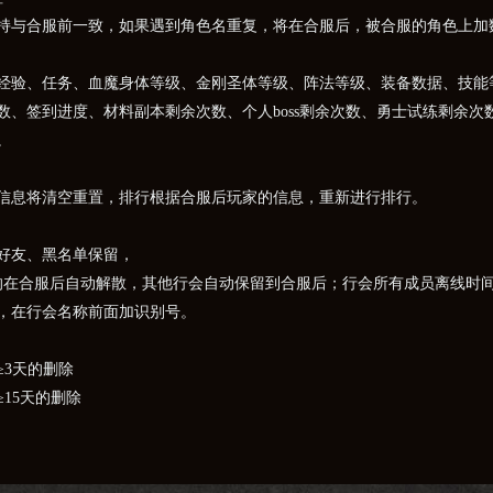
持与合服前一致，如果遇到角色名重复，将在合服后，被合服的角色上加
经验、任务、血魔身体等级、金刚圣体等级、阵法等级、装备数据、技能
数、签到进度、材料副本剩余次数、个人boss剩余次数、勇士试练剩余
。
信息将清空重置，排行根据合服后玩家的信息，重新进行排行。
好友、黑名单保留，
的在合服后自动解散，其他行会自动保留到合服后；行会所有成员离线时间
，在行会名称前面加识别号。
≥3天的删除
15天的删除
所有拍卖行物品；竞价物品的价格通过邮件返回给玩家