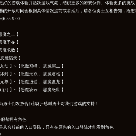
更好的游戏体验并活跃游戏气氛，结识更多的游戏伙伴、体验更多的挑战
器的开放时间会根据具体情况提前或者延后，请各位勇士互相告知，给您
:55-9:00
恶魔之上 】
恶魔予夺 】
恶魔求败 】
【恶魔滔天 】
九劫 】~【恶魔巅峰 、恶魔霸主 】
冰封 】~【恶魔无双 、恶魔君临 】
元尊 】~【恶魔逍遥 、恶魔盘龙 】
山河 】~【恶魔凌云 、恶魔绝世 】
为勇士们发放合服福利~感谢勇士对我们游戏的支持！
多服都拥有角色
是从合服前的入口登陆，只有在原先的入口登陆才能看到角色
理