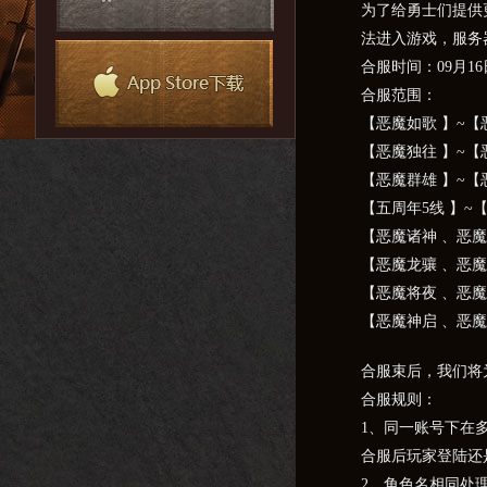
为了给勇士们提供
法进入游戏，服务
合服时间：09月16日6
合服范围：
【恶魔如歌 】~【
【恶魔独往 】~【
【恶魔群雄 】~【
【五周年5线 】~
【恶魔诸神 、恶魔
【恶魔龙骧 、恶魔
【恶魔将夜 、恶魔
【恶魔神启 、恶魔
合服束后，我们将
合服规则：
1、同一账号下在
合服后玩家登陆还
2、角色名相同处