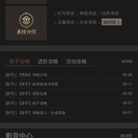
封号系统
神盾系统
法阵系统
>
>
>
玉佩系统
生肖系统
MORE +
>
>
>
新手攻略
进阶攻略
活动攻略
MORE
[新手] | 【赞助】功能介绍
05-26
[进
[新手] | 【新手】如何快速冲等级
09-11
[进
[新手] | 【新手】冒险宝典
09-02
[
[新手] | 【新手】箱子攻略
09-01
[
[新手] | 【新手】神秘老人：合成装备
09-01
[
影音中心
MORE