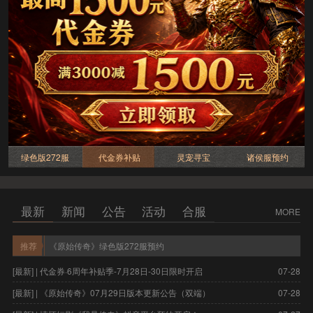
绿色版272服
代金券补贴
灵宠寻宝
诸侯服预约
最新
新闻
公告
活动
合服
MORE
推荐
《原始传奇》绿色版272服预约
[最新] | 代金券·6周年补贴季-7月28日-30日限时开启
07-28
[
[最新] | 《原始传奇》07月29日版本更新公告（双端）
07-28
[