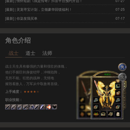
[最新] | 情怀短剧《我是传奇》抖音平台预约开启！
07-27
[
[最新] | 灵宠寻宝计划，立领豪华回馈福利！
07-25
[
[最新] | 你染发我买单
07-17
[
角色介绍
战士
道士
法师
战士天生具有极强的力量和强壮的体魄，
男
他们手握巨剑身披铠甲，冲锋陷阵，
女
无所不能。狂怒的战神，无情地
摧毁着敌人，万军从中取敌将首级。
★★★★
★
上手难度：
职业技能：