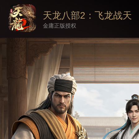
天龙八部2：飞龙战天
金庸正版授权