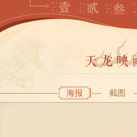
海报
截图