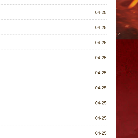
04-25
04-25
04-25
04-25
04-25
04-25
04-25
04-25
04-25