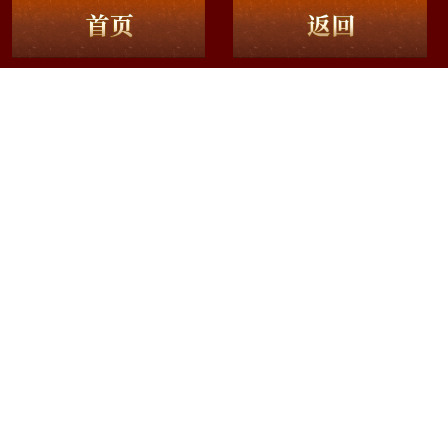
友情链接：
热血江湖：觉醒
时空猎人·觉醒
龙腾传奇
野兽领主
小兵大作战
龙迹之城
原始传奇
斗罗大陆
贪玩游戏
贪玩手游
旭玩科技
防沉迷系统
游戏纠纷处理
用户协议
家长监护
技术安全保障措施
江西贪玩信息技术有限公司 江西贪玩信息技术有限公司广州分公司 版权所有
赣ICP备16012630号-2
赣网文(2023)2720-032号
增值电信业务经营许可证 赣
B2-20170054 COPYRIGHT©2024 ALL RIGHTS RESERVED
江西省上饶市高铁经济试验区天佑东大道6号6楼 联系电话40062-33555