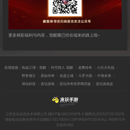
更多精彩福利与内容，觉醒菌已经在端来的路上啦~
友情链接：
热血江湖：觉醒
时空猎人·觉醒
龙腾传奇
小兵大作战
野兽领主
原始传奇
龙迹之城
斗罗大陆
中旭未来
旭玩科技
贪玩游戏
贪玩传奇世界网页版
贪玩游戏盒
江西贪玩信息技术有限公司
赣ICP备16012630号-2
赣网文(2023)2720-032号
增值电信业务经营许可证赣B2-20170054
COPYRIGHT©2026 ALL RIGHTS R
ESERVED