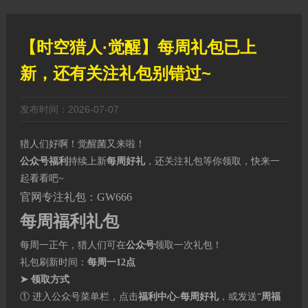
【时空猎人·觉醒】每周礼包已上
新，还有关注礼包别错过~
发布时间：2026-07-07
猎人们好啊！觉醒菌又来啦！
公众号福利
持续上新
每周好礼
，还关注礼包等你领取，快来一
起看看吧~
官网专注礼包：GW666
每周福利礼包
每周一正午，猎人们可在
公众号
领取一次礼包！
礼包刷新时间：
每周一12点
➤ 领取方式
① 进入公众号菜单栏，点击
福利中心-每周好礼
，或发送“
周福