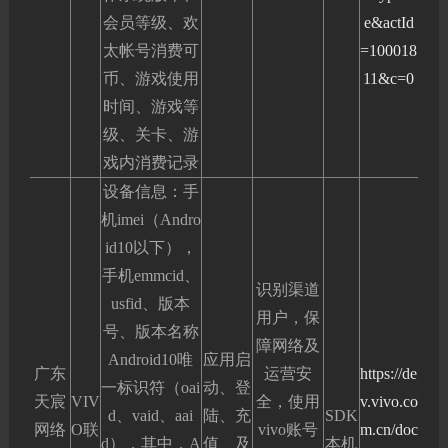
会员等级、欢
e&actId
太帐号消费可
=100018
币、游戏使用
11&c=0
时间、游戏等
级、关卡、游
戏内消费记录
设备信息：手
机imei（Andro
id10以下），
手机emmcid、
识别渠道
usfid、版本
用户，保
号、版本名称
障网络及
Android10唯
应用启
广东
运营安
https://de
一标识符（oai
动、登
天宸
VIV
全，使用
v.vivo.co
d、vaid、aai
陆、充
SDK
网络
O联
vivo账号
m.cn/doc
d），其中，A
值、及
本机