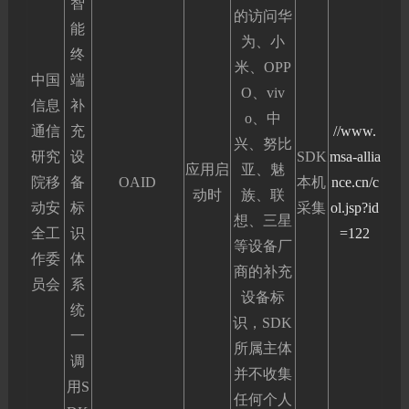
智
的访问华
能
为、小
终
米、OPP
中国
端
O、viv
信息
补
o、中
通信
充
//www.
兴、努比
研究
设
SDK
msa-allia
应用启
亚、魅
院移
备
OAID
本机
nce.cn/c
动时
族、联
动安
标
采集
ol.jsp?id
想、三星
全工
识
=122
等设备厂
作委
体
商的补充
员会
系
设备标
统
识，SDK
一
所属主体
调
并不收集
用S
任何个人