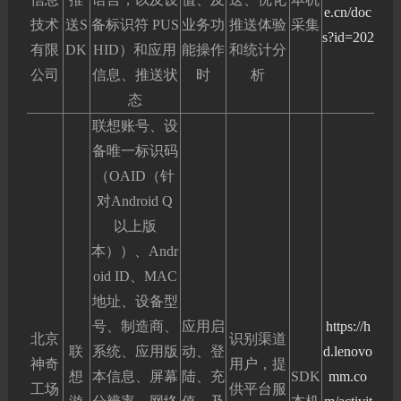
e.cn/doc
技术
送S
备标识符 PUS
业务功
推送体验
采集
s?id=202
有限
DK
HID）和应用
能操作
和统计分
公司
信息、推送状
时
析
态
联想账号、设
备唯一标识码
（OAID（针
对Android Q
以上版
本））、Andr
oid ID、MAC
地址、设备型
号、制造商、
应用启
https://h
北京
识别渠道
联
系统、应用版
动、登
d.lenovo
神奇
用户，提
想
本信息、屏幕
陆、充
SDK
mm.co
工场
供平台服