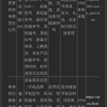
星辉
陆、充
SDK
运
AID ）、设备
号登录、
360.cn/u
科技
值、及
本机
网
型号、系统版
支付、礼
e_plan.ht
有限
业务功
采集
游S
本号、操作系
包，实名
ml
责任
能操作
DK
统版本号、系
制与防沉
公司
时
统编号、系统
迷管理
ID号、屏幕分
辨率、上网类
型、本款产品
的版本号、使
用时间、软件
崩溃日志信息
设备相关信息
珠海
（手机品牌、
应用启
提供魅族
星纪
魅
手机型号、系
动、登
手机实时
https://op
魅族
族
统版本、系统
陆、充
消息推
SDK
en.flym
信息
推
语言，以及设
值、及
送、优化
本机