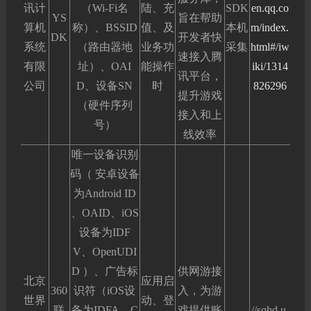
讯计
（Wi-Fi名
陆、充
SDK
en.qq.co
YS
旨在帮助
算机
称）、BSSID
值、及
本机
m/index.
DK
开发者快
系统
（路由器地
业务功
采集
html#/iw
速接入腾
有限
址）、OAI
能操作
iki/1314
讯平台，
公司
D、设备SN
时
826296
提升游戏
（硬件序列
接入和上
号）
线效率
唯一设备识别
码（ 安卓设备
为Android ID
、OAID、iOS
设备为IDF
V、OpenUDI
D ）、广告标
供网游接
北京
应用启
360
识符（iOS设
入，为游
世界
动、登
联
备为IDFA、C
戏提供账
//sqhd.u.