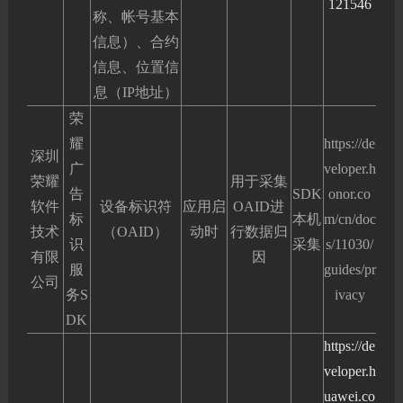
121546
称、帐号基本
信息）、合约
信息、位置信
息（IP地址）
荣
耀
https://de
深圳
广
veloper.h
荣耀
用于采集
告
SDK
onor.co
软件
设备标识符
应用启
OAID进
标
本机
m/cn/doc
技术
（OAID）
动时
行数据归
识
采集
s/11030/
有限
因
服
guides/pr
公司
务S
ivacy
DK
https://de
veloper.h
uawei.co