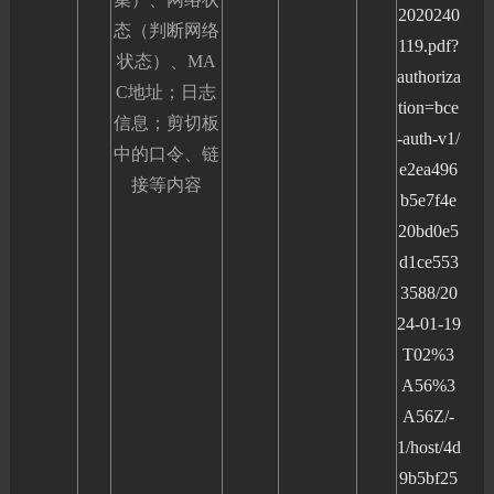
2020240
态（判断网络
119.pdf?
状态）、MA
authoriza
C地址；日志
tion=bce
信息；剪切板
-auth-v1/
中的口令、链
e2ea496
接等内容
b5e7f4e
20bd0e5
d1ce553
3588/20
24-01-19
T02%3
A56%3
A56Z/-
1/host/4d
9b5bf25