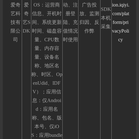
爱奇
爱
OS：运营商
动、注
广告投
ion.iqiyi.
SDK
艺科
奇
信息、开机时
册登
放、监测
com/plat
本机
技有
艺S
间、系统更新
陆、充
归因、反
form/pri
采集
限公
DK
时间、磁盘容
值情况
作弊
vacyPoli
司
量、CPU数
时使用
cy
量、内存容
量、设备名
称、地区名
称、时区、Op
enUdid、IDF
V）；应用信
息：仅Androi
d：应用名
称、包名、版
本号、仅iO
S：应用bundle