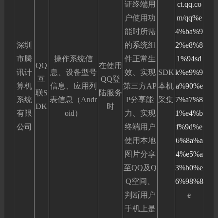
证终端用
ct.qq.co
户使用功
m/qq%e
能时所需
4%ba%9
深圳
的系统组
2%e8%8
市腾
操作系统信
件正常生
1%94sd
QQ
在使用
讯计
息、设备型号
效、实现
SDK
k%e9%9
互
QQ登
算机
信息、应用列
第三方AP
本机
a%90%e
联S
陆服务
系统
表信息（Andr
P分享能
采集
7%a7%8
DK
时
有限
oid）
力、实现
1%e4%b
公司
终端用户
f%9d%e
使用本地
6%8a%a
图片分享
4%e5%a
至QQ及Q
3%b0%e
Q空间、
6%98%8
判断用户
e
手机上是