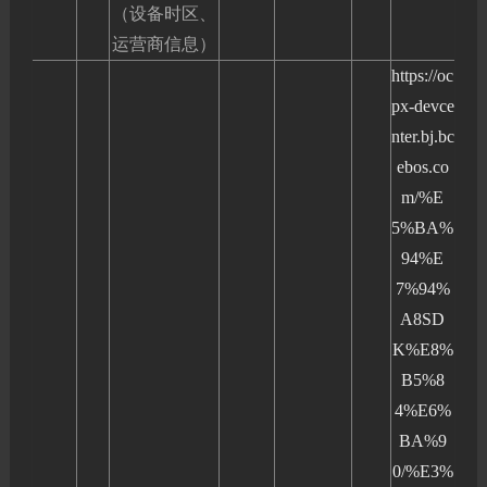
（设备时区、
运营商信息）
https://oc
px-devce
nter.bj.bc
ebos.co
m/%E
5%BA%
94%E
7%94%
A8SD
K%E8%
B5%8
4%E6%
BA%9
0/%E3%