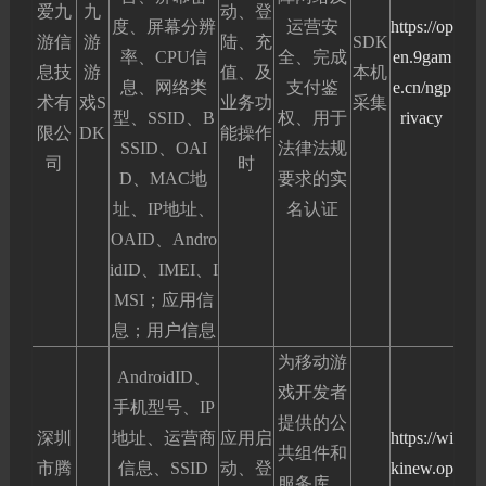
爱九
九
动、登
度、屏幕分辨
运营安
https://op
游信
游
陆、充
SDK
率、CPU信
全、完成
en.9gam
息技
游
值、及
本机
息、网络类
支付鉴
e.cn/ngp
术有
戏S
业务功
采集
型、SSID、B
权、用于
rivacy
限公
DK
能操作
SSID、OAI
法律法规
司
时
D、MAC地
要求的实
址、IP地址、
名认证
OAID、Andro
idID、IMEI、I
MSI；应用信
息；用户信息
为移动游
AndroidID、
戏开发者
手机型号、IP
提供的公
深圳
地址、运营商
应用启
https://wi
共组件和
市腾
信息、SSID
动、登
kinew.op
服务库，