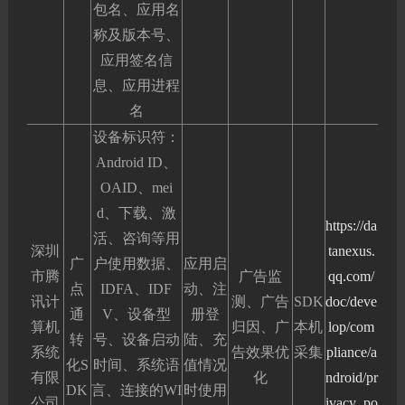
包名、应用名
称及版本号、
应用签名信
息、应用进程
名
设备标识符：
Android ID、
OAID、mei
d、下载、激
https://da
活、咨询等用
深圳
tanexus.
广
户使用数据、
应用启
市腾
广告监
qq.com/
点
IDFA、IDF
动、注
讯计
测、广告
SDK
doc/deve
通
V、设备型
册登
算机
归因、广
本机
lop/com
转
号、设备启动
陆、充
系统
告效果优
采集
pliance/a
化S
时间、系统语
值情况
有限
化
ndroid/pr
DK
言、连接的WI
时使用
公司
ivacy_po