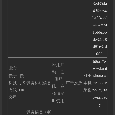
3ed35da
43f8064
ba2f4eed
2462fef4
1bb6a65
de32a28
d81e3ad
0fbb
https://w
应用启
北京
ww.kuai
动、注
快手
快
SDK
shou.co
册登
科技
手S
设备标识信息
广告投放
本机
m/about/
陆、充
有限
DK
采集
policy?ta
值情况
公司
b=privac
时使用
y
设备信息（双