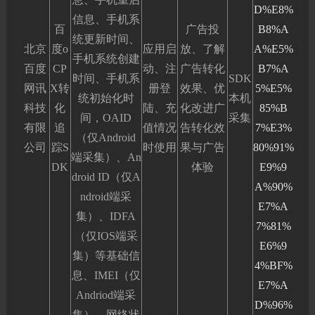
D%E8%
信息、手机系
百
广告投
B8%A
统更新时间、
北京
度o
应用启
放、了解
A%E5%
手机系统创建
百度
CP
动、注
广告转化
B7%A
时间、手机系
SDK
网讯
X转
册登
效果、优
5%E5%
统初始化时
本机
科技
化
陆、充
化改进广
85%B
间，OAID
采集
有限
追
值情况
告转化效
7%E3%
（仅Android
公司
踪S
时使用
果与广告
80%91%
端采集）、An
DK
体验
E9%9
droid ID（仅A
A%90%
ndroid端采
E7%A
集）、IDFA
7%81%
（仅IOS端采
E6%9
集）等基础信
4%BF%
息、IMEI（仅
E7%A
Andriod端采
D%96%
集）、网络状