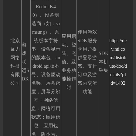
Redmi K4
0）、设备制
造商（如：sa
msung）、系
使用游戏
应用启
北京
统版本字符
SDK服务
https://de
游
动、登
瓦力
串、设备显示
为用户提
v.mi.co
戏
陆、充
SDK
网络
的版本包、an
供登录游
m/distrib
联
值、及
本机
科技
droid api版本
戏、支付
ute/doc/d
运S
业务功
采集
有限
号、设备驱动
订单及游
etails?pI
DK
能操作
公司
名称、屏幕密
戏内交流
d=1402
时
度，屏幕分辨
功能
率；网络信
息：网络可用
状态；应用信
息：应用包
名、版本号、