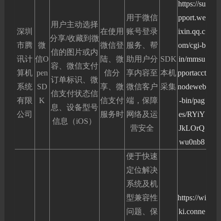
https://su
用于微信
pport.we
用户主动选择
深圳
在使用
账号登录
ixin.qq.c
分享/收藏到微
市腾
微
微信登
服务、帮
om/cgi-b
信的图片或内
讯计
信O
陆、微
助用户分
SDK
in/mmsu
容、微信支付
算机
pen
信分
享内容至
本机
pportacct
订单标识、微
系统
SD
享、微
微信客户
采集
nodeweb
信支付状态信
有限
K
信支付
端，保障
-bin/pag
息、设备型号
公司
服务时
网络及运
es/RYiY
信息（iOS）
营安全
JkLOrQ
wu0nb8
便于快速
定位解决
系统及机
型兼容性
https://wi
问题、保
ki.conne