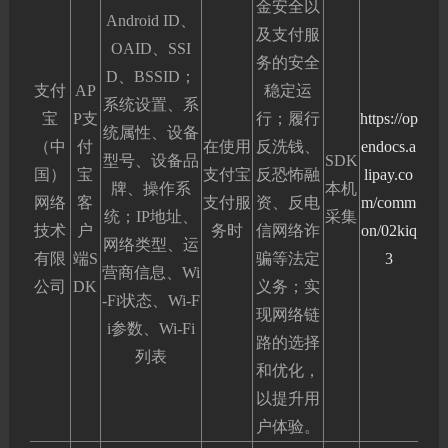
金安全以
Android ID、
及支付服
OAID、SSI
务的安全
D、BSSID；
支付
AP
稳定运
系统设置、系
宝
P支
行；履行
https://op
统属性、设备
（中
付
在使用
反洗钱、
endocs.a
型号、设备品
SDK
国）
宝
支付宝
反恐怖融
lipay.co
牌、操作系
本机
网络
客
支付服
资、反电
m/comm
统；IP地址、
采集
技术
户
务时
信网络诈
on/02kiq
网络类型、运
有限
端S
骗等法定
3
营商信息、Wi
公司
DK
义务；实
-Fi状态、Wi-F
现网络链
i参数、Wi-Fi
路的选择
列表
和优化，
以提升用
户体验。