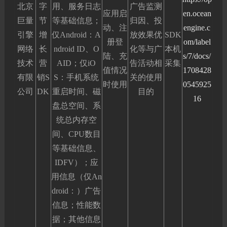
北京
字
用、服务日志
广告监测
应用启
en.ocean
巨量
节
等基础信息；
归因、投
动、注
engine.c
引擎
增
仅Android：A
放效果优
SDK
册登
om/label
网络
长
ndroid ID、O
化等与广
本机
陆、充
s/7/docs/
技术
营
AID；仅iO
告活动相
采集
值情况
1708428
有限
销S
S：手机系统
关的使用
时使用
0545925
公司
DK
重启时间、磁
目的
16
盘总空间、系
统总内存空
间、CPU数目
等基础信息、
IDFV）；应
用信息（仅An
droid：）广告
信息；性能数
据；其他信息