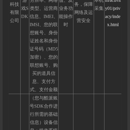
游
分辨率、网络
值、及
本机
m/activit
科技
务，保障
戏S
类型、运营商
业务功
采集
y01/priv
有限
网络及运
DK
信息、IMEI、
能操作
acy/inde
公司
营安全
IMSI、您的联
时
x.html
想账号、身份
证姓名和身份
证号码（MD5
加密）、您的
联想账号、购
买的道具信
息、支付方
式、支付金额
（您与酷派账
号SDK合作进
行所需的基础
信息）设备信