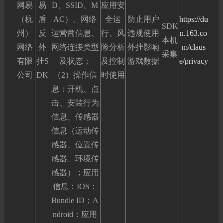
网易
易
D、SSID、M
应用安
（杭
盾
AC）、网络
全运
防止用户
https://du
SDK
州）
反
运营商信息、
行、风
违规使用
n.163.co
本机
网络
外
网络连接类型
险分析
外挂影响
m/claus
采集
有限
挂S
及状态；
及控制
游戏数据
e/privacy
公司
DK
（2）操作信
时使用
息：开机、点
击、安装行为
信息、传感器
信息（运动传
感器、位置传
感器、环境传
感器）；应用
信息：IOS：
Bundle ID；A
ndroid：应用