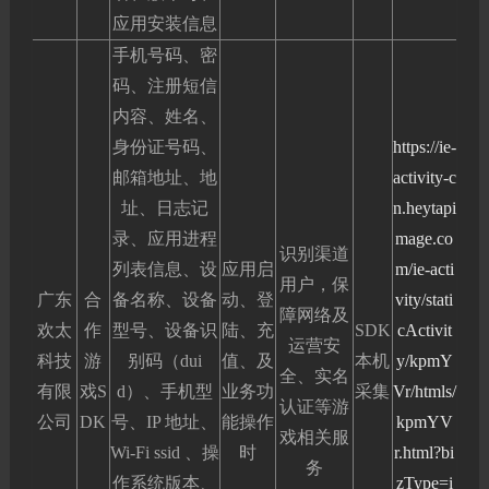
应用安装信息
手机号码、密
码、注册短信
内容、姓名、
身份证号码、
https://ie-
邮箱地址、地
activity-c
址、日志记
n.heytapi
录、应用进程
mage.co
识别渠道
列表信息、设
应用启
m/ie-acti
用户，保
广东
合
备名称、设备
动、登
vity/stati
障网络及
欢太
作
型号、设备识
陆、充
SDK
cActivit
运营安
科技
游
别码（dui
值、及
本机
y/kpmY
全、实名
有限
戏S
d）、手机型
业务功
采集
Vr/htmls/
认证等游
公司
DK
号、IP 地址、
能操作
kpmYV
戏相关服
Wi-Fi ssid 、操
时
r.html?bi
务
作系统版本、
zType=i