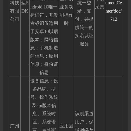
科技
运S
统一登
umentCe
ndroid 10唯一
业务功
采集
有限
DK
录，支
nter/doc/
标识符，开发
能操作
公司
付，并提
712
者标识仅适用
时
供统一的
于安卓10以后
实名认证
版本；网络信
服务
息；手机制造
商信息；应用
信息；身份证
信息
设备信息：设
备品牌、型
号、操作系统
及api版本信
息、系统时
识别渠道
区、系统语
用户，保
广州
应用启
言、屏幕密
障网络及