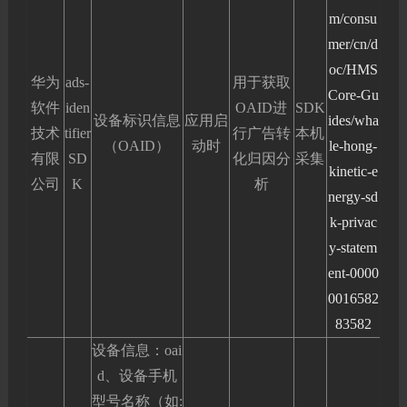
m/consu
mer/cn/d
oc/HMS
华为
ads-
用于获取
Core-Gu
软件
iden
OAID进
SDK
设备标识信息
应用启
ides/wha
技术
tifier
行广告转
本机
（OAID）
动时
le-hong-
有限
SD
化归因分
采集
kinetic-e
公司
K
析
nergy-sd
k-privac
y-statem
ent-0000
0016582
83582
设备信息：oai
d、设备手机
型号名称（如: