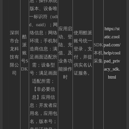
息：操作系统
版本、设备唯
一标识符（udi
d、oaid）；网
应用启
https://st
深圳
络信息：网络
使用酷派
酷
动、登
atic.cool
市合
环境；手机制
账号统一
派
陆、充
SDK
pad.com/
龙科
造商信息：满
登录，支
账
值、及
本机
help/cool
技有
足画面适配所
付，并提
号S
业务功
采集
pad_priv
限公
需；设备型
供实名认
DK
能操作
acy_sdk.
司
号：满足画面
证服务。
时
html
适配所需；
【非必要信
息】应用信
息：开发者应
用名，应用包
名，版本号；