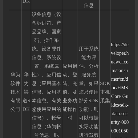
DK
信息
设备信息（设
备标识符、产
品品牌、国家
码、操作系
https://de
统、设备硬件
用于系统
veloper.h
信息、系统设
能力评
uawei.co
置、系统属
应用启
估、分析
m/consu
华为
华
性）、应用信
动、登
服务质
mer/cn/d
软件
为
息（应用基本
陆、充
量。如果
SDK
oc/HMS
技术
渠
信息、应用基
值、及
您只使用
本机
Core-Gu
有限
道S
本信息、有关
业务功
部分SDK
采集
ides/sdk-
公司
DK
您使用应用的
能操作
功能，则
data-sec
信息）、帐号
时
可以根据
urity-000
信息（华为帐
实际功能
0001050
号信息、昵
进行裁剪