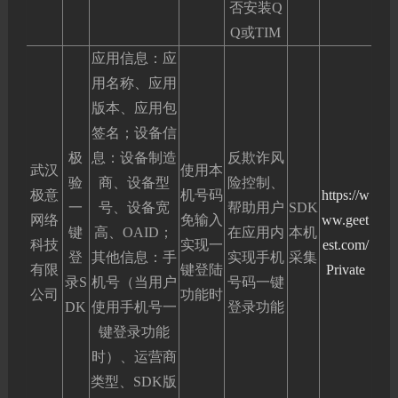
否安装Q
Q或TIM
应用信息：应
用名称、应用
版本、应用包
签名；设备信
极
息：设备制造
反欺诈风
武汉
使用本
验
商、设备型
险控制、
极意
机号码
https://w
一
号、设备宽
帮助用户
SDK
网络
免输入
ww.geet
键
高、OAID；
在应用内
本机
科技
实现一
est.com/
登
其他信息：手
实现手机
采集
有限
键登陆
Private
录S
机号（当用户
号码一键
公司
功能时
DK
使用手机号一
登录功能
键登录功能
时）、运营商
类型、SDK版