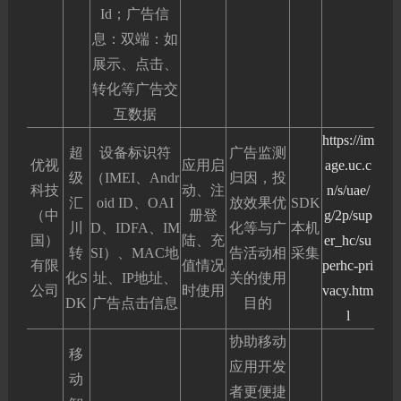
Id；广告信
息：双端：如
展示、点击、
转化等广告交
互数据
https://im
超
设备标识符
广告监测
优视
应用启
age.uc.c
级
（IMEI、Andr
归因，投
科技
动、注
n/s/uae/
汇
oid ID、OAI
放效果优
SDK
（中
册登
g/2p/sup
川
D、IDFA、IM
化等与广
本机
国）
陆、充
er_hc/su
转
SI）、MAC地
告活动相
采集
有限
值情况
perhc-pri
化S
址、IP地址、
关的使用
公司
时使用
vacy.htm
DK
广告点击信息
目的
l
协助移动
移
应用开发
动
者更便捷