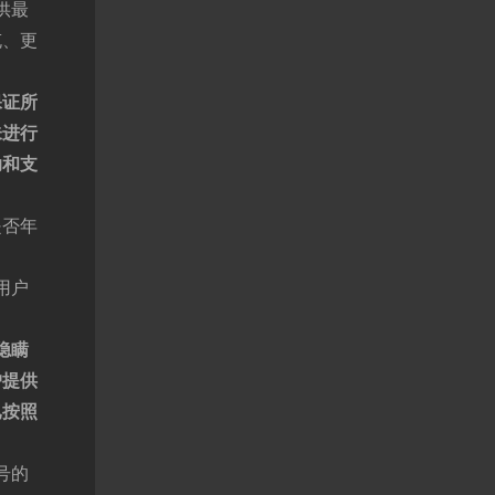
供最
充、更
保证所
未进行
助和支
是否年
用户
隐瞒
户提供
已按照
号的