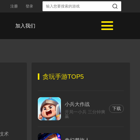
注册
登录
加入我们
贪玩手游TOP5
小兵大作战
下载
开局一小兵 三分钟爽
赢
技术