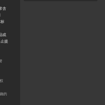
常含
词
体标
品或
终止提
警
权
确的