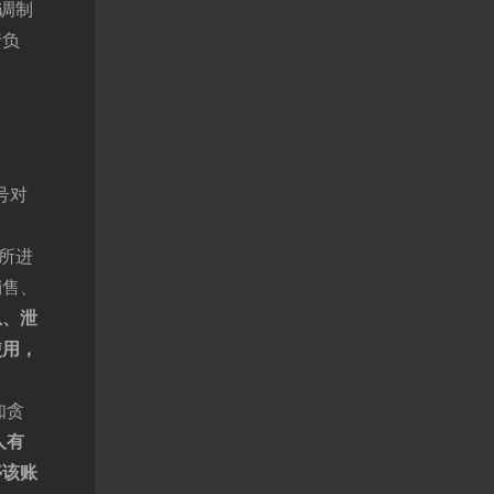
调制
行负
号对
所进
销售、
忽
、泄
使用，
知贪
人有
停该账