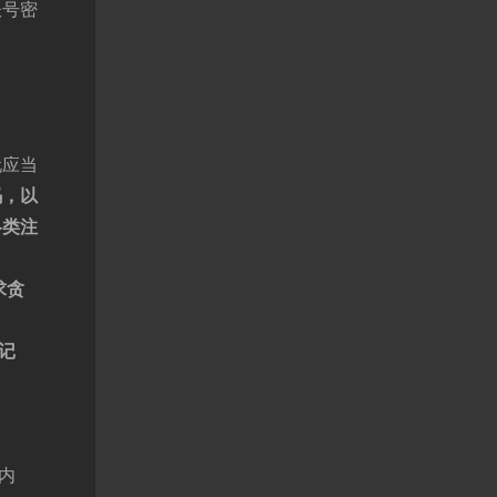
账号密
玩应当
码，以
各类注
求贪
记
内