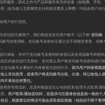
供产品和服务，除此之外与产品和服务有关的设备（如电脑、手机、
费用（如为接入互联网而支付的电话费及上网费）均应由用户自
用由用户自行负担。
即成为贪玩的注册用户，我们将提供贪玩用户账号（以下称“
贪玩账
玩账号的使用权。贪玩账号名称在注册之后不得随意变更，但账
改。
服务进行体验，并对于贪玩账号及密码的保管以及使用该账号和密码
玩指定的途径进行交易外，贪玩禁止用户将贪玩账号或密码进行
通过贪玩账号从事的行为将被视为您的行为，
因为用户的保管疏
遭他人非法使用，
或者用户将贪玩账号出租、出借、转让给他人
玩均不承担任何责任。
或有使用异常情况的，应及时根据贪玩公布的联系/处理方式联系/通
使用。
用户联系/通知贪玩时，应提供与注册身份信息相一致的个
身份后，根据查证的情况可能会采取相应措施（包括但不限于暂