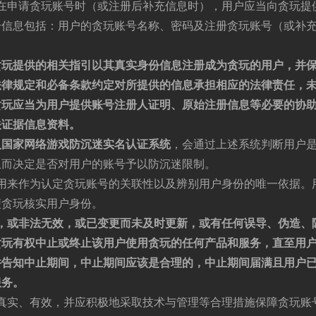
在申请贪玩账号时（或注册后补充信息时），用户应当向贪玩提
册信息包括：用户的贪玩账号名称、密码及注册贪玩账号（或补
贪玩提供的相关指引以其真实身份信息注册成为贪玩的用户，并
法律规定和必备条款约定对所提供的信息承担相应的法律责任，
贪玩应当为用户提供账号注册人证明、原始注册信息等必要的协
关证据信息资料。
入国家网络游戏防沉迷实名认证系统
，会通过上述系统判断用户
从而决定是否对用户的账号予以防沉迷限制。
用来作为认定贪玩账号的关联性以及辨别用户身份的唯一依据。
便贪玩核实用户身份。
，或非法无效，或已变更而未及时更新，或有任何误导、伪造、
贪玩有权中止或终止该用户使用贪玩的任何
产品和
服务，直至用
并告知中止期间，中止期间应该是合理的，中止期间届满且用户
服务。
真实、有效，并应积极地采取技术与管理等合理措施保障贪玩账