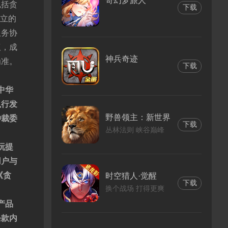
奇幻梦旅人
包括贪
下载
订立的
服务协
议，成
神兵奇迹
为准。
下载
中华
执行发
野兽领主：新世界
仲裁委
下载
丛林法则 峡谷巅峰
玩提
用户与
《
贪
时空猎人·觉醒
下载
换个战场 打得更爽
产品
条款内