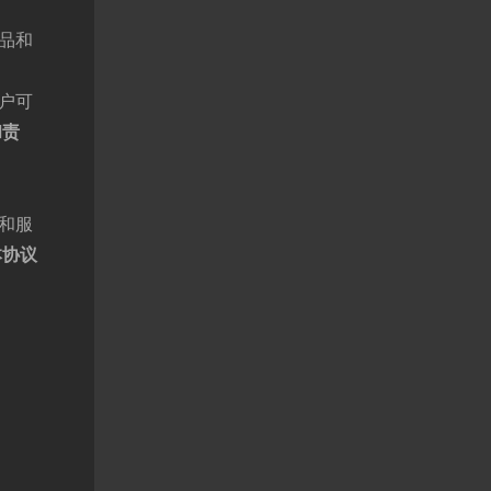
品和
户可
和责
和服
本协议