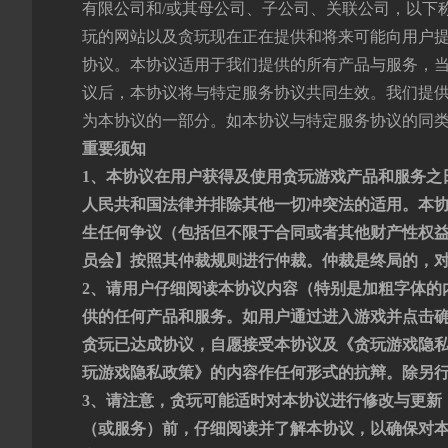
有限公司和/或其母公司、子公司、关联公司，以下称
玩的网站以及贪玩现在正在提供和将来可能向用户提
协议。本协议适用于我们提供的所有产品与服务，
议后，本协议将与特定服务协议共同生效。我们提
为本协议的一部分。如本协议与特定服务协议的同
重要须知
1、本协议在用户获得及使用贪玩游戏产品和服务之
人民共和国法律并排除其他一切冲突法的适用。本
生任何争议（包括但不限于合同或者其他财产性权
员会】按照其仲裁规则进行仲裁。仲裁是终局的，
2、请用户仔细阅读本协议内容（特别是加粗字体的
供的任何产品和服务。如用户通过进入
游戏
并
点击
贪玩已达成协议，自愿接受本协议及《
贪玩游戏
隐
玩游戏
隐私
政策
》的内容作任何形式的抗辩。
除另
3、请注意，贪玩可能适时对本协议进行修改与更新
（或服务）前，仔细阅读并了解本协议，以确保对