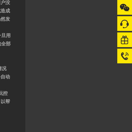
用户没
此造成
仍然发
一旦用
的全部
情况
会自动
玩控
，以帮