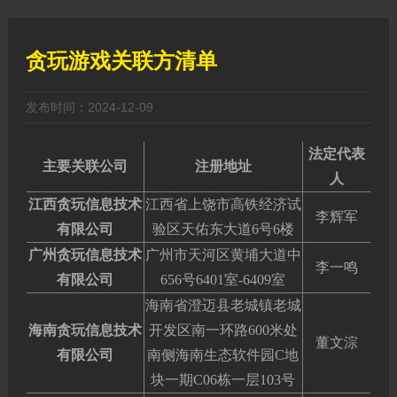
贪玩游戏关联方清单
发布时间：2024-12-09
法定代表
主要关联公司
注册地址
人
江西贪玩信息技术
江西省上饶市高铁经济试
李辉军
有限公司
验区天佑东大道6号6楼
广州贪玩信息技术
广州市天河区黄埔大道中
李一鸣
有限公司
656号6401室-6409室
海南省澄迈县老城镇老城
海南贪玩信息技术
开发区南一环路600米处
董文淙
有限公司
南侧海南生态软件园C地
块一期C06栋一层103号