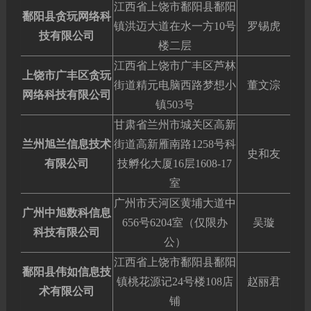
江西省上饶市鄱阳县鄱阳
鄱阳县贪玩网络科
镇洪迈大道在水一方10号
罗锡虎
技有限公司
楼二层
江西省上饶市广丰区芦林
上饶市广丰区贪玩
街道精元电脑西路梦想小
董文淙
网络科技有限公司
镇503号
甘肃省兰州市城关区高新
兰州旭兰信息技术
街道高新雁南路1258号科
史和友
有限公司
技孵化大厦16层1608-17
室
广州市天河区黄埔大道中
广州中旭数科信息
656号6204室（仅限办
吴璇
科技有限公司
公）
江西省上饶市鄱阳县鄱阳
鄱阳县伟如信息技
镇桃花源记24号楼108店
赵丽君
术有限公司
铺