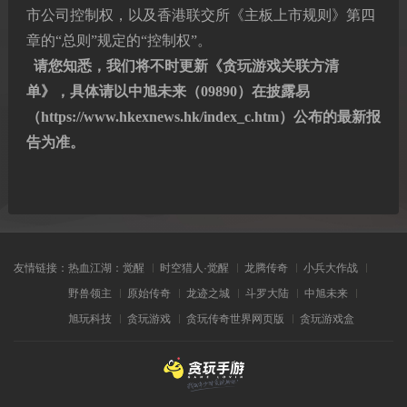
市公司控制权，以及香港联交所《主板上市规则》第四
章的“总则”规定的“控制权”。
请您知悉，我们将不时更新《贪玩游戏关联方清
单》，具体请以中旭未来
（
09890
）在
披露易
（
https://www.hkexnews.hk/index_c.htm
）公布的最新报
告为准。
友情链接：
热血江湖：觉醒
时空猎人·觉醒
龙腾传奇
小兵大作战
野兽领主
原始传奇
龙迹之城
斗罗大陆
中旭未来
旭玩科技
贪玩游戏
贪玩传奇世界网页版
贪玩游戏盒