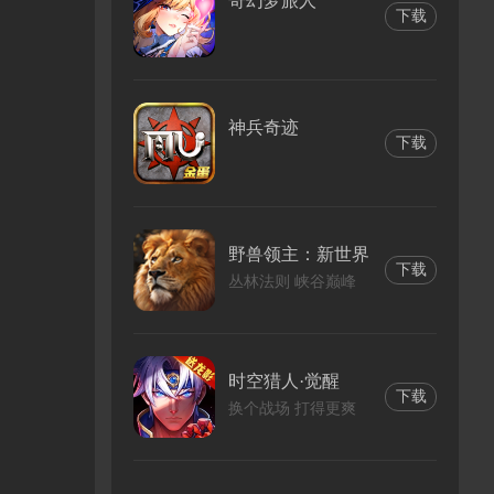
奇幻梦旅人
下载
神兵奇迹
下载
野兽领主：新世界
下载
丛林法则 峡谷巅峰
时空猎人·觉醒
下载
换个战场 打得更爽