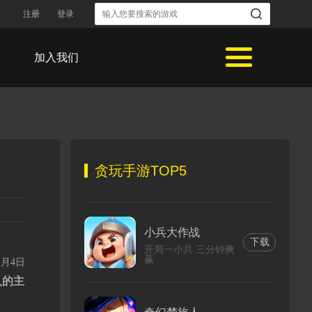
注册
登录
加入我们
贪玩手游TOP5
小兵大作战
下载
开局一小兵 三分钟爽
赢
1月4日
入的主