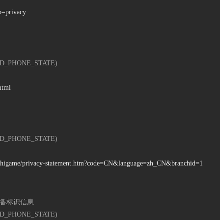
b=privacy
_PHONE_STATE)
html
_PHONE_STATE)
gal/higame/privacy-statement.htm?code=CN&language=zh_CN&branchid=1
备标识信息
_PHONE_STATE)