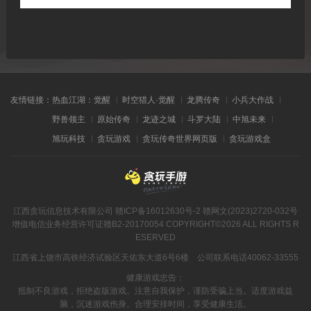
友情链接：
热血江湖：觉醒
时空猎人·觉醒
龙腾传奇
小兵大作战
野兽领主
原始传奇
龙迹之城
斗罗大陆
中旭未来
旭玩科技
贪玩游戏
贪玩传奇世界网页版
贪玩游戏盒
江西贪玩信息技术有限公司
赣ICP备16012630号-2
赣网文(2023)2720-032号
增值电信业务经营许可证赣B2-20170054
COPYRIGHT©2026 ALL RIGHTS R
ESERVED
江西省上饶市高铁经济试验区天佑东大道6号6楼 公司联系电话40062-33555
健康游戏忠告：
抵制不良游戏，拒绝盗版游戏。注意自我保护，谨防受骗上当。适度游戏益
脑，沉迷游戏伤身。合理安排时间，享受健康生活。