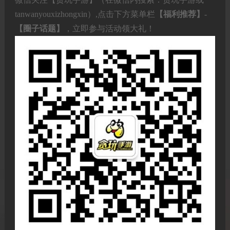
tanwanyouxizhongxin）,点击下方菜单栏
【福利推荐】
-
【圈子话题】
，立即参与活动领大礼！