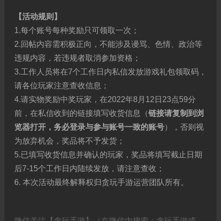
【活动规则】
1.每个账号每种奖励只可领取一次；
2.回帖内容需积极正向，不能涉及谩骂、色情、政治等
违规内容，若违规者取消参加资格；
3.工作人员将在7个工作日内私信发放游戏礼包领取码，
请各位玩家注意查收信息；
4.请实物奖励中奖玩家，在2022年8月12日23点59分
前，在私信收到的链接填写收货信息（
链接请复制到浏
览器打开，务必登录与参与账号一致的账号
），否则视
为放弃机会，奖品将不予发货；
5.已填写收货信息并确认的玩家，奖品将填写截止日期
后7-15个工作日内陆续发放，请注意查收；
6. 本次活动最终解释权归贪玩手游运营团队所有。
微信关注【贪玩手游】（在微信内搜索：贪玩手游或