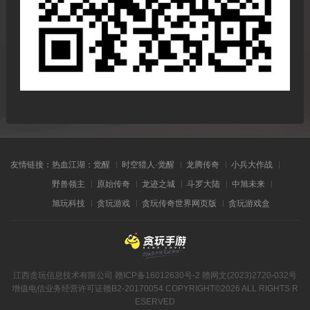
友情链接：
热血江湖：觉醒
时空猎人·觉醒
龙腾传奇
小兵大作战
野兽领主
原始传奇
龙迹之城
斗罗大陆
中旭未来
旭玩科技
贪玩游戏
贪玩传奇世界网页版
贪玩游戏盒
江西贪玩信息技术有限公司
赣ICP备16012630号-2
赣网文(2023)2720-032号
增值电信业务经营许可证赣B2-20170054
COPYRIGHT©2026 ALL RIGHTS R
ESERVED