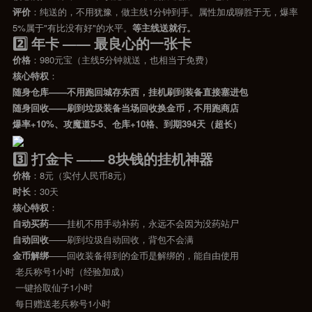
评价
：纯送的，不用犹豫，做主线1分钟到手。属性加成聊胜于无，爆率
5%属于"有比没有好"的水平。
等主线送就行。
2️⃣ 年卡 —— 最良心的一张卡
价格
：980元宝（主线5分钟就送，也相当于免费）
核心特权
：
随身仓库——不用跑回城存东西，挂机刷到装备直接塞进包
随身回收——刷到垃圾装备当场回收换金币，不用跑商店
爆率+10%、攻魔道5-5、仓库+10格、到期394天（超长）
3️⃣ 打金卡 —— 8块钱的挂机神器
价格
：8元（实付人民币8元）
时长
：30天
核心特权
：
自动买药
——挂机不用手动补药，永远不会因为没药站尸
自动回收
——刷到垃圾自动回收，背包不会满
金币解绑
——回收装备得到的金币是解绑的，能自由使用
老兵称号1小时（经验加成）
一键拾取仙子1小时
每日赠送老兵称号1小时