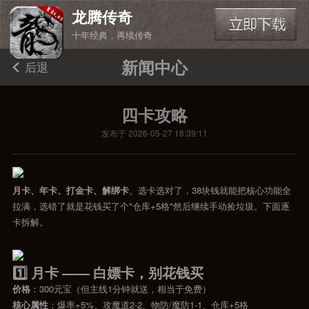
龙腾传奇
十年经典，再续传奇
新闻中心
后退
四卡攻略
发布于 2026-05-27 18:39:11
月卡、年卡、打金卡、解绑卡
。选卡选对了，38块钱就能把核心功能全
拉满，选错了就是花钱买了个"仓库+5格"然后继续手动捡垃圾。下面逐
卡拆解。
1️⃣ 月卡 —— 白嫖卡，别花钱买
价格
：300元宝（但主线1分钟就送，相当于免费）
核心属性
：爆率+5%、攻魔道2-2、物防/魔防1-1、仓库+5格