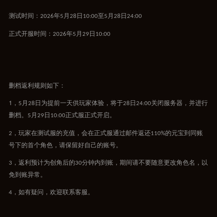
测试时间：
年
月
日
至
月
日
2026
5
28
10:00
5
28
24:00
正式开服时间：
年
月
日
2026
5
29
10:00
删档返利规则如下：
1，
月
日为提前一天供玩家体验，将于
日
关闭服务器，并进行
5
28
28
24:00
删档。
月
日
正式服正式开启。
5
29
10:00
，玩家在测试服的充值，会在正式服通过邮件返还
的元宝到同账
2
110%
号下的首个角色，请保留好自己的账号。
，返利预计为创角后的
分钟内到账，期间请不要随意更改角色名，以
3
30
免到账异常。
，如有疑问，欢迎联系客服。
4