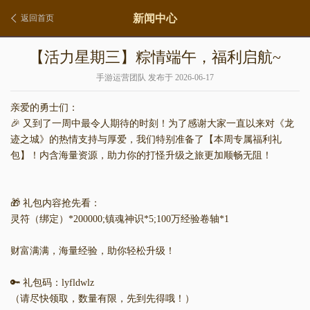
新闻中心
返回首页
【活力星期三】粽情端午，福利启航~
手游运营团队 发布于 2026-06-17
亲爱的勇士们：
🎉 又到了一周中最令人期待的时刻！为了感谢大家一直以来对《龙
迹之城》的热情支持与厚爱，我们特别准备了【本周专属福利礼
包】！内含海量资源，助力你的打怪升级之旅更加顺畅无阻！
🎁 礼包内容抢先看：
灵符（绑定）*200000;镇魂神识*5;100万经验卷轴*1
财富满满，海量经验，助你轻松升级！
🔑 礼包码：lyfldwlz
（请尽快领取，数量有限，先到先得哦！）