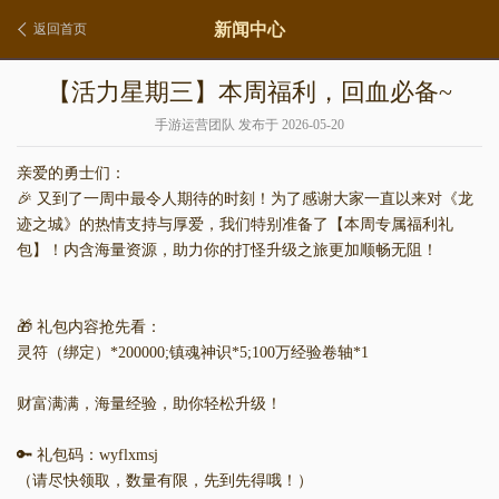
新闻中心
返回首页
【活力星期三】本周福利，回血必备~
手游运营团队 发布于 2026-05-20
亲爱的勇士们：
🎉 又到了一周中最令人期待的时刻！为了感谢大家一直以来对《龙
迹之城》的热情支持与厚爱，我们特别准备了【本周专属福利礼
包】！内含海量资源，助力你的打怪升级之旅更加顺畅无阻！
🎁 礼包内容抢先看：
灵符（绑定）*200000;镇魂神识*5;100万经验卷轴*1
财富满满，海量经验，助你轻松升级！
🔑 礼包码：wyflxmsj
（请尽快领取，数量有限，先到先得哦！）