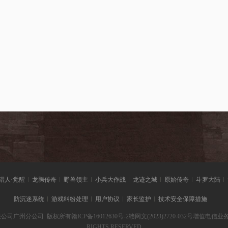
猎人·觉醒
龙腾传奇
野兽领主
小兵大作战
龙迹之城
原始传奇
斗罗大陆
防沉迷系统
游戏纠纷处理
用户协议
家长监护
技术安全保障措施
公司广州分公司 版权所有
赣ICP备16012630号-2
赣网文(2023)2720-032号
增值电信业务经营
RIGHTS RESERVED