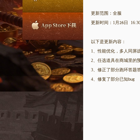
更新范围：全服
更新时间：
1
月
日
16:30
26
以下是更新内容：
1
、性能优化，多人同屏
2
、任选道具在商城里的
3
、修正了部分跑环答题
4
、修复了部分已知
bug